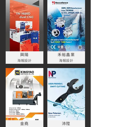
興陽
禾裕鑫業
海報設計
海報設計
金堯
沛陞