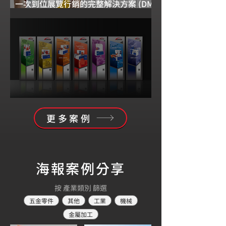
一次到位展覽行銷的完整解決方案 (DM
+ 海報 + 網站)
展場海報設計 - 機械產業
更多案例
海報案例分享
按 產業類別 篩選
五金零件
其他
工業
機械
金屬加工