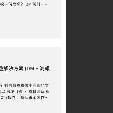
過一份展場的 DM 設計，將
 在初期討論中，
造能力與穩定的企業實力，但
整合，因此現階段可使用的行
素與統一的資訊視覺系統。這
快速建立專業印象。 這也
業本身擁有穩定
完整的品牌梳理與行銷素材累
，導致真正的價值難以被市場
決方案 (DM + 海報
 針對需求的設計
計目標 - 在與溝通的初
，「因為有展場需求，需要印
，針對展覽需求做出完整的文
互動過程中，我們為業主分析需
以 展場目錄 、 掛軸海報 與
 透過想法的整理，業主了解
目進行製作。 整個專案製作總
釋整個專案在不同階段的流程與
到業主的需求訊息後，我們會在