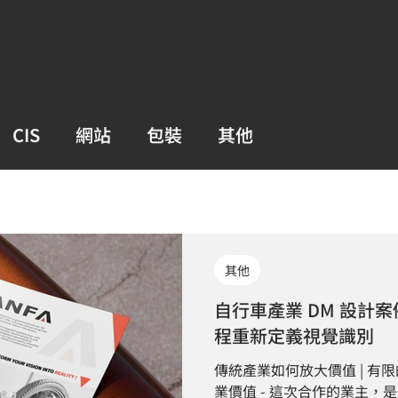
CIS
網站
包裝
其他
其他
自行車產業 DM 設計案例
程重新定義視覺識別
傳統產業如何放大價值 | 有
業價值 - 這次合作的業主，