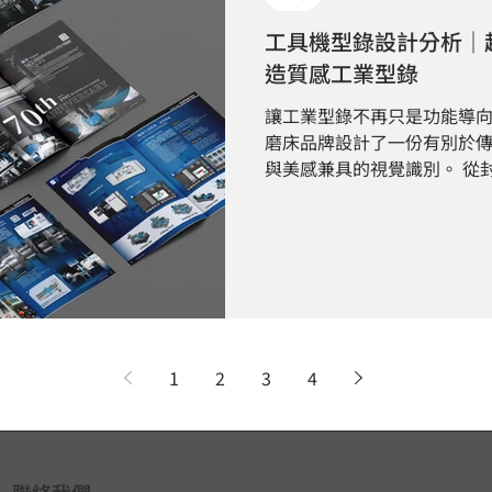
工具機型錄設計分析｜
造質感工業型錄
讓工業型錄不再只是功能導
磨床品牌設計了一份有別於
與美感兼具的視覺識別。 從
在產品細節與品牌定位，成
值感的品牌形象。
1
2
3
4