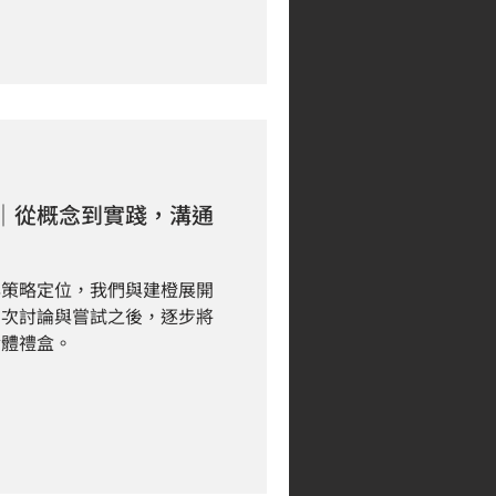
息並了解需求。 之後便立即
完整闡述我們能提供的服務與
認業主需求後，於2-3個工作
並進行初步的試稿。 從單張
格編排，中產品中心化與高清
re 打破了傳統的水平/垂直構圖，左
隔、快速發展的感覺。 採用
、白色） 右下角使用亮黃色/
｜從概念到實踐，溝通
與冷色調形成強烈對比， 起
力。 從目錄延伸海報 - 三
三種主要的產品項目與規格 建
與策略定位，我們與建橙展開
、系統化、專業感 清晰地分
多次討論與嘗試之後，逐步將
實體禮盒。