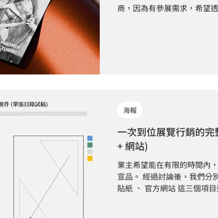
商，因為有參展需求，希望透
公司的業務內容和資訊傳遞給潛在客戶。
我們發現業主具備成熟的製
過去較少進行系統性的品牌
銷素材相對有限。 除了既有 LOGO 與網站外，缺乏完整的
企業形象攝影、品牌延伸元
也使得企業在對外曝光時，很難
是許多台灣中小企業共同面對的問題 ! 企
實力，但在視覺整合上缺少
海報
積， 並且未完整化品牌架構
理解。 在這次 DM 設計專案，我們將透過視覺的策略規劃
一次到位展覽行銷的完整解
與資源整合，為業主重新定義視覺識別。
+ 網站)
策略｜透過與業主互動，定義設
期，業主的想法是很直觀的
業主希望能在有限的時間內
DM 」，但在與我們往來的
宣品。 經過討論後，我們分別
求並梳理了想法。
貼紙 、 官方網站 這三個項
耗時1.5個月，以下圖文解
花費的時間： 前置程序 收