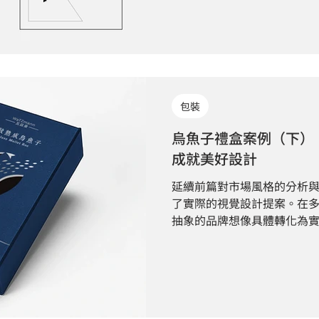
當天或隔一天的工作日回覆訊
安排到業主公司拜訪，以求
了解業主的需求。 在討論完確
日內評估製作內容、回覆報價
目錄為出發點 封面為斜角風
晰度 Focus on the Co
包裝
上角貫穿到右下角的對角線分
高科技的冷色調（藍色、灰色
烏魚子禮盒案例（下）
亮橙色作為點綴。這種暖色調
成就美好設計
到引導目光的作用，並增添了活
大產品主軸強調 海報延伸出
延續前篇對市場風格的分析
立強烈的系列感和品牌連貫性
了實際的視覺設計提案。在
為三個主要區塊 1.產品情境 2
抽象的品牌想像具體轉化為