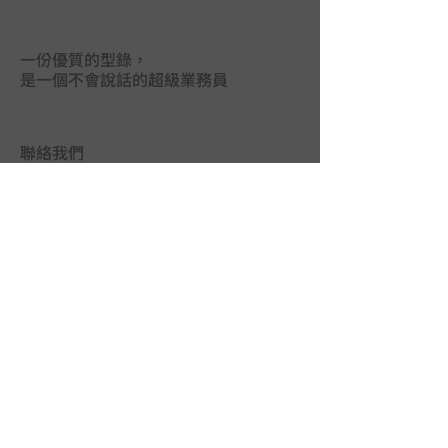
一份優質的型錄，
是一個不會說話的超級業務員
聯絡我們
台中市402南區德祥街67巷25號
TEL｜
04-2265 9395
FAX｜04-2265 5925
LINE@｜
@mas3763j
MAIL｜
union.ads@hibox.hinet.net
FB｜
www.facebook.com/union.ads