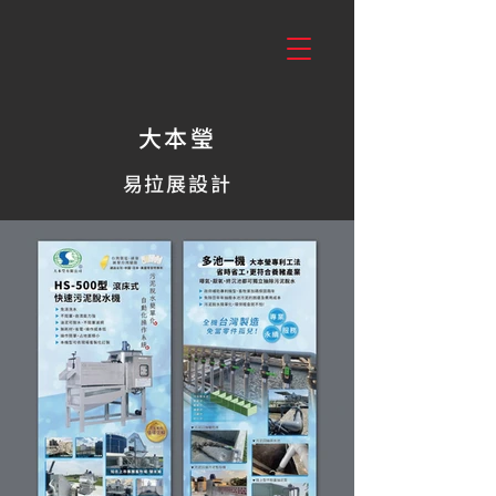
大本瑩
易拉展設計