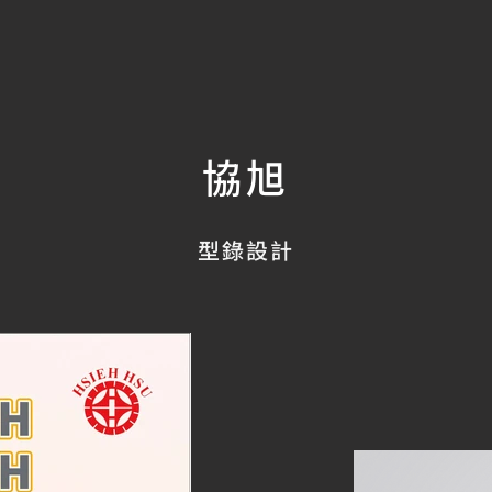
協旭
型錄設計