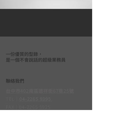
一份優質的型錄，
是一個不會說話的超級業務員
聯絡我們
台中市402南區德祥街67巷25號
TEL｜
04-2265 9395
FAX｜04-2265 5925
LINE@｜
@mas3763j