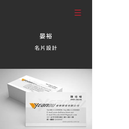
晏裕
名片設計