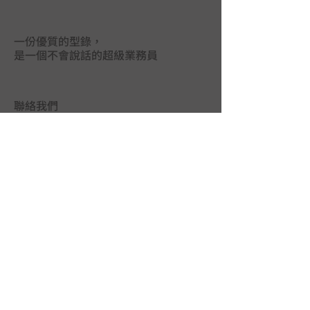
一份優質的型錄，
是一個不會說話的超級業務員
聯絡我們
台中市402南區德祥街67巷25號
TEL｜
04-2265 9395
FAX｜04-2265 5925
LINE@｜
@mas3763j
MAIL｜
union.ads@hibox.hinet.net
FB｜
www.facebook.com/union.ads