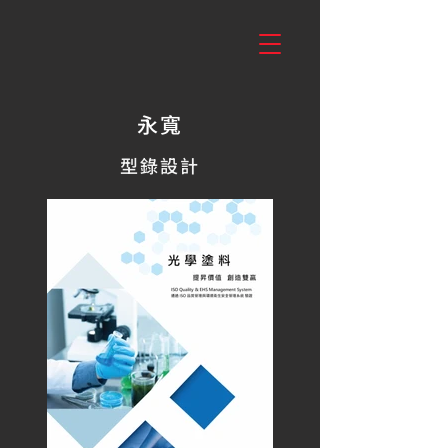
永寬
型錄設計