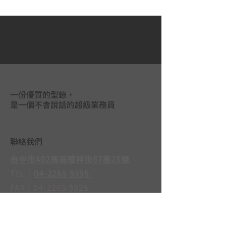
一份優質的型錄，
是一個不會說話的超級業務員
聯絡我們
台中市402南區德祥街67巷25號
TEL｜
04-2265 9395
FAX｜04-2265 5925
LINE@｜
@mas3763j