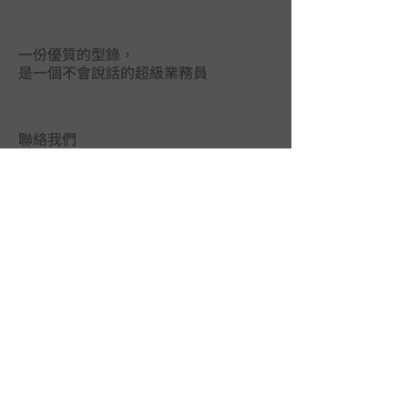
一份優質的型錄，
是一個不會說話的超級業務員
聯絡我們
台中市402南區德祥街67巷25號
TEL｜
04-2265 9395
FAX｜04-2265 5925
LINE@｜
@mas3763j
MAIL｜
union.ads@hibox.hinet.net
FB｜
www.facebook.com/union.ads