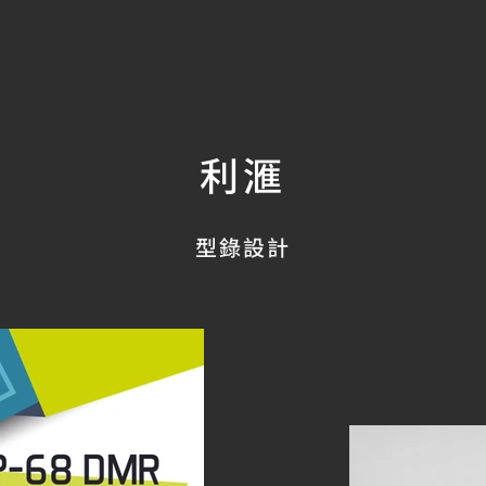
利滙
型錄設計