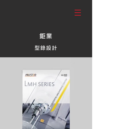
鉅業
型錄設計