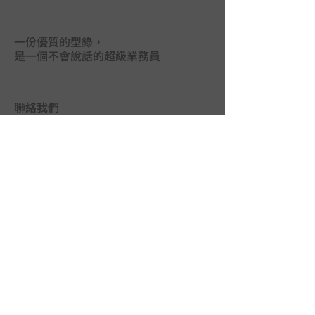
一份優質的型錄，
是一個不會說話的超級業務員
聯絡我們
台中市402南區德祥街67巷25號
TEL｜
04-2265 9395
FAX｜04-2265 5925
LINE@｜
@mas3763j
MAIL｜
union.ads@hibox.hinet.net
FB｜
www.facebook.com/union.ads