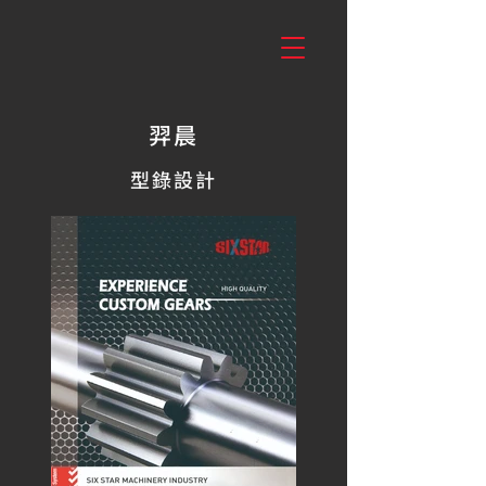
羿晨
型錄設計