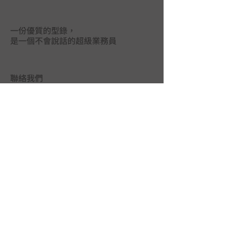
一份優質的型錄，
是一個不會說話的超級業務員
聯絡我們
台中市402南區德祥街67巷25號
TEL｜
04-2265 9395
FAX｜04-2265 5925
LINE@｜
@mas3763j
MAIL｜
union.ads@hibox.hinet.net
FB｜
www.facebook.com/union.ads