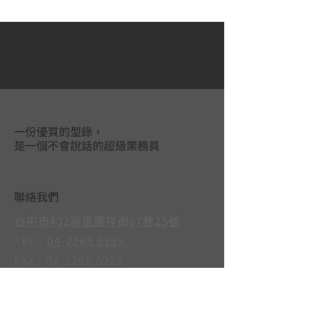
一份優質的型錄，
是一個不會說話的超級業務員
聯絡我們
台中市402南區德祥街67巷25號
TEL｜
04-2265 9395
FAX｜04-2265 5925
LINE@｜
@mas3763j