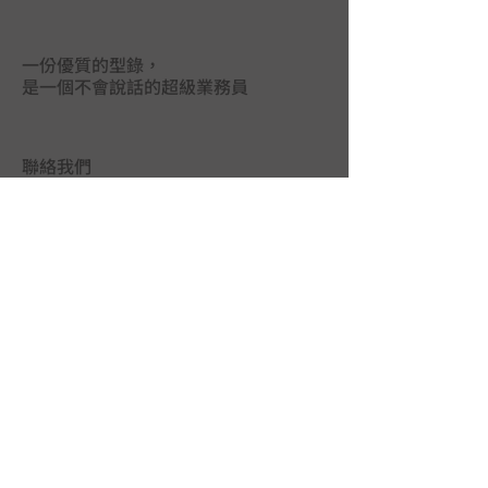
一份優質的型錄，
是一個不會說話的超級業務員
聯絡我們
台中市402南區德祥街67巷25號
TEL｜
04-2265 9395
FAX｜04-2265 5925
LINE@｜
@mas3763j
MAIL｜
union.ads@hibox.hinet.net
FB｜
www.facebook.com/union.ads