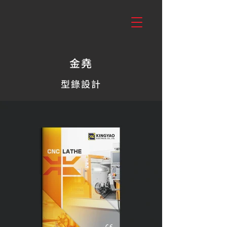
金堯
型錄設計