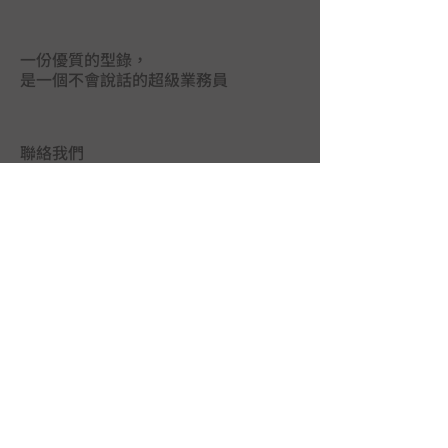
一份優質的型錄，
是一個不會說話的超級業務員
聯絡我們
台中市402南區德祥街67巷25號
TEL｜
04-2265 9395
FAX｜04-2265 5925
LINE@｜
@mas3763j
MAIL｜
union.ads@hibox.hinet.net
FB｜
www.facebook.com/union.ads