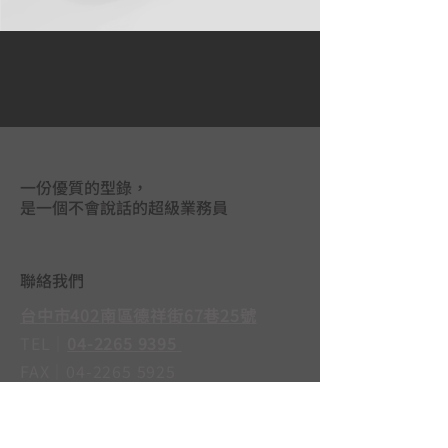
一份優質的型錄，
是一個不會說話的超級業務員
聯絡我們
台中市402南區德祥街67巷25號
TEL｜
04-2265 9395
FAX｜04-2265 5925
LINE@｜
@mas3763j