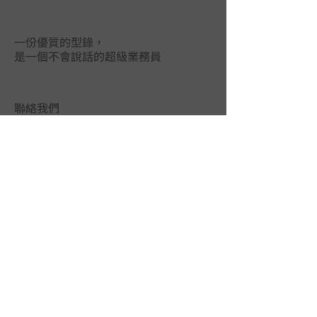
一份優質的型錄，
是一個不會說話的超級業務員
聯絡我們
台中市402南區德祥街67巷25號
TEL｜
04-2265 9395
FAX｜04-2265 5925
LINE@｜
@mas3763j
MAIL｜
union.ads@hibox.hinet.net
FB｜
www.facebook.com/union.ads