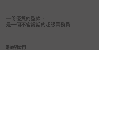
一份優質的型錄，
是一個不會說話的超級業務員
聯絡我們
台中市402南區德祥街67巷25號
TEL｜
04-2265 9395
FAX｜04-2265 5925
LINE@｜
@mas3763j
MAIL｜
union.ads@hibox.hinet.net
FB｜
www.facebook.com/union.ads