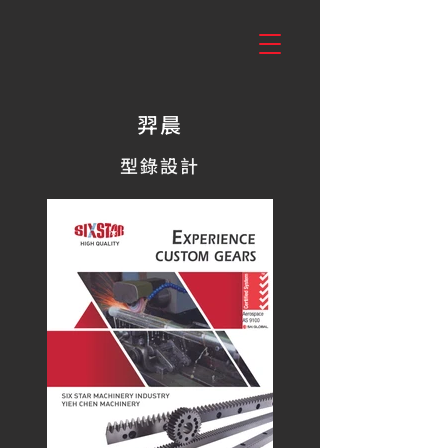
羿晨
型錄設計