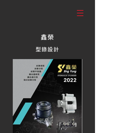
鑫榮
型錄設計