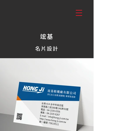
竤基
名片設計