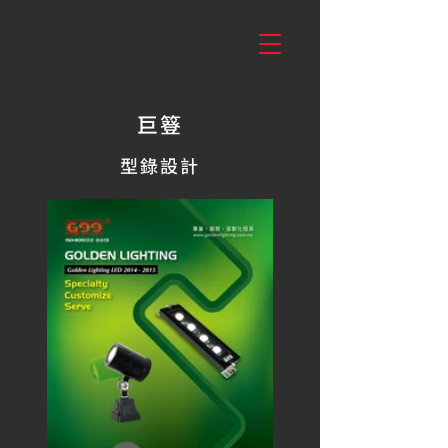
巨簦
型錄設計