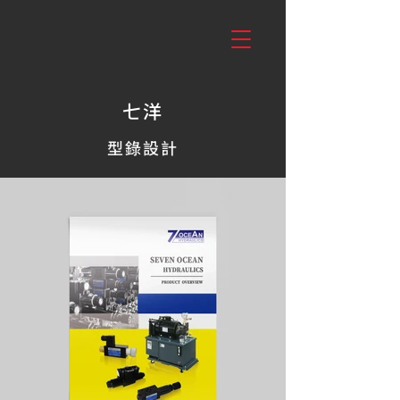
七洋
型錄設計