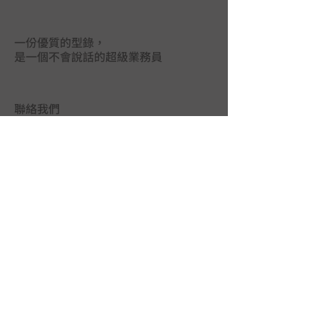
一份優質的型錄，
是一個不會說話的超級業務員
聯絡我們
台中市402南區德祥街67巷25號
TEL｜
04-2265 9395
FAX｜04-2265 5925
LINE@｜
@mas3763j
MAIL｜
union.ads@hibox.hinet.net
FB｜
www.facebook.com/union.ads