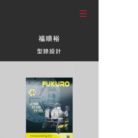
福順裕
型錄設計