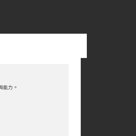
。
與能力