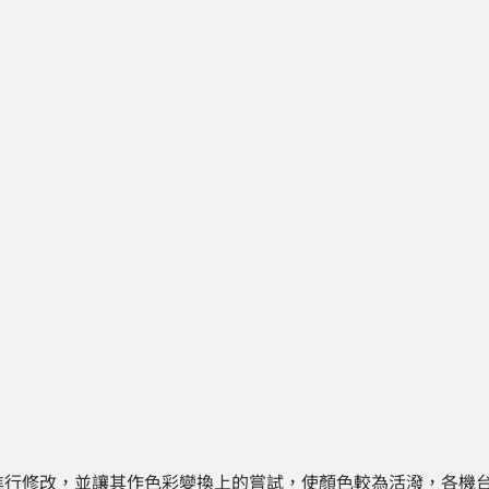
進行修改，並讓其作色彩變換上的嘗試，使顏色較為活潑，各機