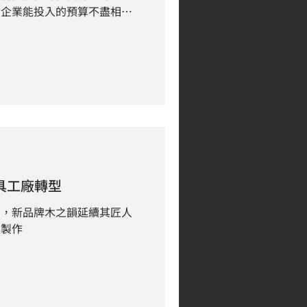
個企業能投入的預算不盡相
完整度，能否符合網站介紹也
。
家具工廠轉型
商，新品牌木之韻延續其匠人
具製作